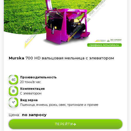
Murska
700 HD вальцовая мельница с элеватором
Производительность
20 тонн/в час
Комплектация
С элеватором
Вид зерна
Пшеница, ячмень, рожь, овес, тритикале и прочее
Цена:
по запросу
ПЕРЕЙТИ