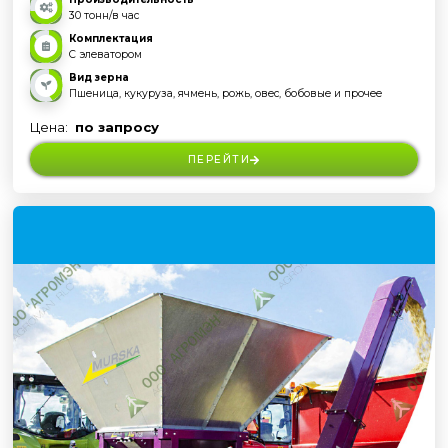
30 тонн/в час
Комплектация
С элеватором
Вид зерна
Пшеница, кукуруза, ячмень, рожь, овес, бобовые и прочее
Цена:
по запросу
ПЕРЕЙТИ