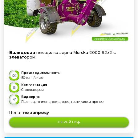
Вальцовая
плющилка зерна Murska 2000 S2x2 с
элеватором
Производительность
50 тонн/в час
Комплектация
С элеватором
Вид зерна
Пшеница, ячмень, рожь, овес, тритикале и прочее
Цена:
по запросу
ПЕРЕЙТИ