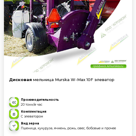
Дисковая
мельница Murska W-Max 10F элеватор
Производительность
20 тонн/в час
Комплектация
С элеватором
Вид зерна
Пшеница, кукуруза, ячмень, рожь, овес, бобовые и прочее