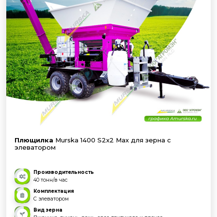
Плющилка
Murska 1400 S2x2 Max для зерна с
элеватором
Производительность
40 тонн/в час
Комплектация
С элеватором
Вид зерна