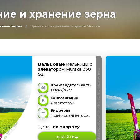
ие и хранение зерна
нение зерна
Рукава для хранения кормов Murska
Вальцовые
мельницы с
элеватором Murska 350
ВАЛЬЦОВЫЕ МЕЛЬНИЦЫ С ЭЛЕВАТОРОМ
S2
Производительность
10 тонн/в час
Комплектация
С элеватором
Вид зерна
Пшеница, ячмень, рожь, овес, тритикале, кукуруза и прочее
Цена:
по запросу
ПЕРЕЙТИ