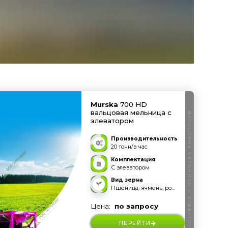
Murska
700 HD
вальцовая мельница с
ВАЛЬЦОВЫЕ МЕЛЬНИЦЫ С ЭЛЕВАТОРОМ
элеватором
Производительность
20 тонн/в час
Комплектация
С элеватором
Вид зерна
Пшеница, ячмень, рожь, овес, тритикале и прочее
Цена:
по запросу
ПЕРЕЙТИ