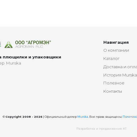
Навигация
О компании
a плющилки и упаковщики
Каталог
ер Murska
Доставка и опл
История Mursk
Полезное
Контакты
©
Copyright 2008 - 2026
| Официальный дилер
Murska
. Все права защищены
Политика,
Разработка и продвижение KT