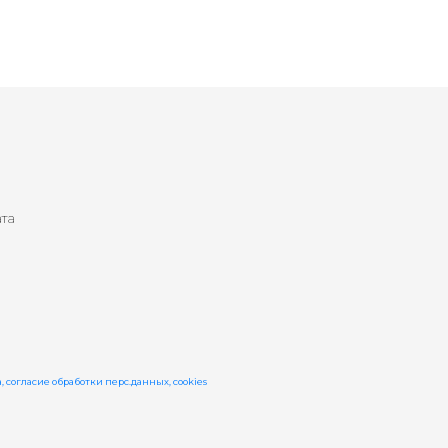
ата
a
 согласие обработки перс.данных, cookies