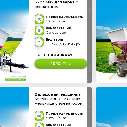
S2x2 Max для зерна с
ВАЛЬЦОВЫЕ МЕЛЬНИЦЫ С ЭЛЕВАТОРОМ
элеватором
Производительность
40 тонн/в час
Комплектация
С элеватором
Вид зерна
Пшеница, ячмень, рожь, овес, тритикале и прочее
Цена:
по запросу
ПЕРЕЙТИ
Вальцовая
плющилка
Murska 2000 S2x2 Max
мельница с элеватором
Производительность
40 тонн/в час
Комплектация