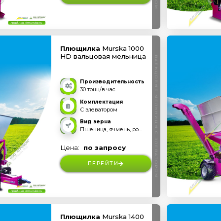
Плющилка
Murska 1000
HD вальцовая мельница
ВАЛЬЦОВЫЕ МЕЛЬНИЦЫ С ЭЛЕВАТОРОМ
Производительность
30 тонн/в час
Комплектация
С элеватором
Вид зерна
Пшеница, ячмень, рожь, овес, тритикале и прочее
Цена:
по запросу
ПЕРЕЙТИ
Плющилка
Murska 1400