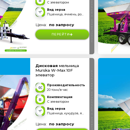
ВАЛЬЦОВЫЕ МЕЛЬНИЦЫ С ЭЛЕВАТОРОМ
С элеватором
Вид зерна
Пшеница, ячмень, рожь, овес, тритикале и прочее
Цена:
по запросу
ПЕРЕЙТИ
Дисковая
мельница
Murska W-Max 10F
ДИСКОВЫЕ МЕЛЬНИЦЫ С ЭЛЕВАТОРОМ
элеватор
Производительность
20 тонн/в час
Комплектация
С элеватором
Вид зерна
Пшеница, кукуруза, ячмень, рожь, овес, бобовые и прочее
Цена:
по запросу