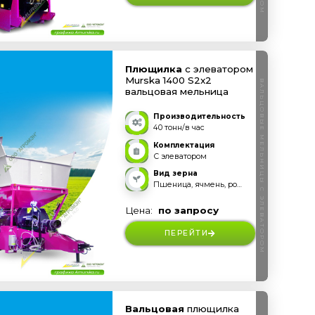
Плющилка
с элеватором
Murska 1400 S2x2
ВАЛЬЦОВЫЕ МЕЛЬНИЦЫ С ЭЛЕВАТОРОМ
вальцовая мельница
Производительность
40 тонн/в час
Комплектация
С элеватором
Вид зерна
Пшеница, ячмень, рожь, овес, тритикале и прочее
Цена:
по запросу
ПЕРЕЙТИ
Вальцовая
плющилка