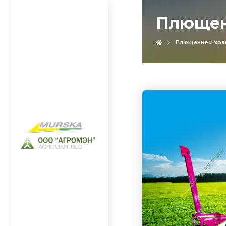
Плющен
Плющение и хра