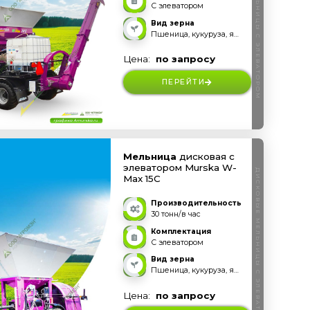
ДИСКОВЫЕ МЕЛЬНИЦЫ С ЭЛЕВАТОРОМ
С элеватором
Вид зерна
Пшеница, кукуруза, ячмень, рожь, овес, бобовые и прочее
Цена:
по запросу
ПЕРЕЙТИ
Мельница
дисковая с
элеватором Murska W-
ДИСКОВЫЕ МЕЛЬНИЦЫ С ЭЛЕВАТОРОМ
Max 15C
Производительность
30 тонн/в час
Комплектация
С элеватором
Вид зерна
Пшеница, кукуруза, ячмень, рожь, овес, бобовые и прочее
Цена:
по запросу