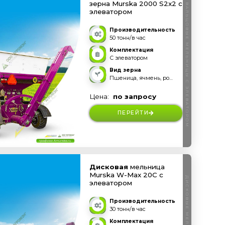
зерна Murska 2000 S2x2 с
ВАЛЬЦОВЫЕ МЕЛЬНИЦЫ С ЭЛЕВАТОРОМ
элеватором
Производительность
50 тонн/в час
Комплектация
С элеватором
Вид зерна
Пшеница, ячмень, рожь, овес, тритикале и прочее
Цена:
по запросу
ПЕРЕЙТИ
Дисковая
мельница
Murska W-Max 20C с
элеватором
Производительность
30 тонн/в час
Комплектация