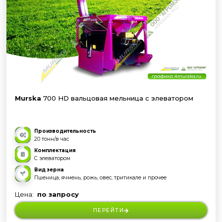
Murska
700 HD вальцовая мельница с элеватором
Производительность
20 тонн/в час
Комплектация
С элеватором
Вид зерна
Пшеница, ячмень, рожь, овес, тритикале и прочее
Цена:
по запросу
ПЕРЕЙТИ