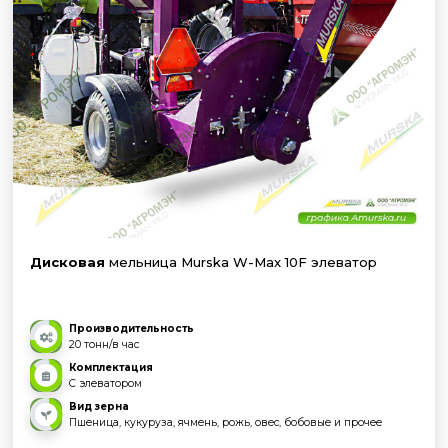
Дисковая
мельница Murska W-Max 10F элеватор
Производительность
20 тонн/в час
Комплектация
С элеватором
Вид зерна
Пшеница, кукуруза, ячмень, рожь, овес, бобовые и прочее