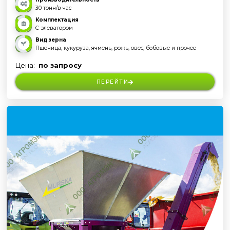
30 тонн/в час
Комплектация
С элеватором
Вид зерна
Пшеница, кукуруза, ячмень, рожь, овес, бобовые и прочее
Цена:
по запросу
ПЕРЕЙТИ