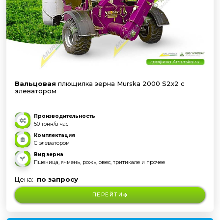
Вальцовая
плющилка зерна Murska 2000 S2x2 с
элеватором
Производительность
50 тонн/в час
Комплектация
С элеватором
Вид зерна
Пшеница, ячмень, рожь, овес, тритикале и прочее
Цена:
по запросу
ПЕРЕЙТИ