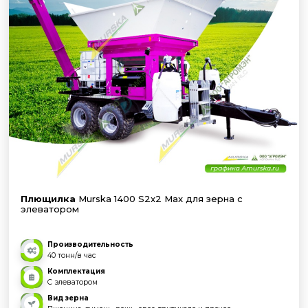
Плющилка
Murska 1400 S2x2 Max для зерна с
элеватором
Производительность
40 тонн/в час
Комплектация
С элеватором
Вид зерна