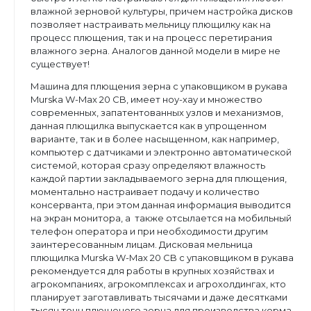
влажной зерновой культуры, причем настройка дисков
позволяет настраивать мельницу плющилку как на
процесс плющения, так и на процесс перетирания
влажного зерна. Аналогов данной модели в мире не
существует!
Машина для плющения зерна с упаковщиком в рукава
Murska W-Max 20 CB, имеет ноу-хау и множество
современных, запатентованных узлов и механизмов,
данная плющилка выпускается как в упрощенном
варианте, так и в более насыщенном, как например,
компьютер с датчиками и электронно автоматической
системой, которая сразу определяют влажность
каждой партии закладываемого зерна для плющения,
моментально настраивает подачу и количество
консерванта, при этом данная информация выводится
на экран монитора, а также отсылается на мобильный
телефон оператора и при необходимости другим
заинтересованным лицам. Дисковая мельница
плющилка Murska W-Max 20 CB с упаковщиком в рукава
рекомендуется для работы в крупных хозяйствах и
агрокомпаниях, агрокомплексах и агрохолдингах, кто
планирует заготавливать тысячами и даже десятками
тысяч тонн плющеного зерна для производства корма