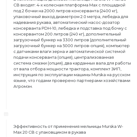
СB входят: 4-х колесная платформа Max с площадкой
под 2 бочки на 2000 литров консерванта (2400 кг),
упаковочный выход диаметром 2.0 метра, лебедка для
надевания рукава, автоматический насос-дозатор
консерванта PDH-10, лебедка и подставка под бочку с
консервантом 200 литров (240 кг), дополнительный
загрузочный бункер на 3300 литров (дополнительный
загрузочный бункер на 5000 литров-опция), компьютер
с датчиками влаги зерна и автоматической системой
подачи консерванта (опция), централизованная
система смазки (опция), два карданных вала для работы
от вала отбора мощности трактора, комплект ЗИП,
инструкция по эксплуатации машины Murska на русском
языке,
что годами проверено партнерами хозяйствами
Агpомэн.
Эффективность от применения мельницы Murska W-
Max 20 CB с упаковщиком в рукава