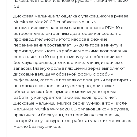
паковщик в полиэтиленовые рукава - Murska W-Max 20
CB.
Дисковая мельница плющилка с упаковщиком в рукава
Murska W-Max 20 CB снабжена мощным
автоматическим насосом для консерванта PDH-10 с
встроенным электронным дозатором консерванта,
производительность этого насоса в режиме
перекачивания составляет 15 - 20 литров в минуту, а
производительность в рабочем режиме дозирования
составляет до 10 литров в минуту, что обеспечивает
большую производительность мельницы, и причем с
запасом. Главную роль в плющении зерна выполняют
дисковые вальцы W образной формы с особым
рифлением, которые позволяют плющить и перетирать
не только влажное, но и сухое зерно, они также
обеспечивают бесшумность мельницы во время
работы, у конкурентов таких вальцов просто нет.
Дисковые мельницы Murska серии W-Max, в том числе
мельница Murska W-Max 20 CB с упаковщиком в рукава,
практически бесшумны, это новейшая технология,
которой нет у конкурентов, работать на этих мельницах
можно без наушников.