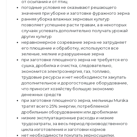
от осыпания и от птиц
погодные условия не оказывают решающего
значения при уборке и заготовке фуражного зерна
ранняя уборка влажных зерновых культур
позволяет успешнее расти травам, а в некоторых
случаях успевать дополнительно получать урожай
других культур
неравномерное созревание зерна не затрудняет
его плющение и обработку, используются все
зеленые, мелкие и разрушенные зерна
при заготовке плющеного зерна не требуется его
сушка, дробилка и очистка, следовательно,
экономится электроэнергия, газ, топливо,
трудовые ресурсы и нет необходимости закупать
дополнительное и дорогостоящее оборудование,
что приносит хозяйству большую экономию
денежных средств
при заготовке плющеного зерна, мельницы Murska
тратят всего 25% энергии, потребляемой
дробильным оборудованием или дробилками
низкие эксплуатационные расходы и низкие
трудозатраты, за весь период производственного
цикла изготовления и заготовки кормов
нет необходимости покупать зерносушилки,