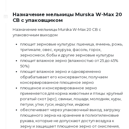
Назначение мельницы Murska W-Max 20
CB с упаковщиком
Назначение мельницы Murska W-Max 20 CB с
упаковочным выходом
плющит зерновые культуры: пшеница, ячмень, рожь,
тритикале, овес, кукуруза, фасоль, горох,
зерносмеси, бобы и другие зерновые культуры
плющит влажное зерно (влажностью от 25 до 45%
50%)
плющит влажное зерно и одновременно
обрабатывает его консервантом, получаем
консервированное плющеное зерно
плющеное и консервированное зерно
применяется для корма животным и птицы: крупный
рогатый скот (крс), свиньи, лошади, молодняк, куры,
петухи, утки, гуси, индоутки, индюки
обеспечивает через упаковочный выход, загрузку
плющеного зерна на хранение в полиэтиленовые
рукава, которые не допускают доступ воздуха к
зерну и защищает плющеное зерно от окисления,