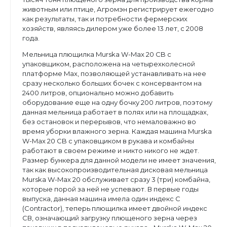
животным или птице,
Агрoмэн регистрирует ежегодно
как результаты, так и потребности фермерских
хозяйств, являясь дилером уже более 13 лет, с 2008
года.
Мельница плющилка Murska W-Max 20 CB с
упаковщиком, расположена на четырехколесной
платформе Max, позволяющей устанавливать на нее
сразу несколько больших бочек с консервантом на
2400 литров, опционально можно добавить
оборудование еще на одну бочку 200 литров, поэтому
данная мельница работает в полях или на площадках,
без остановок и перерывов, что немаловажно во
время уборки влажного зерна. Каждая машина Murska
W-Max 20 CB с упаковщиком в рукава и комбайны
работают в своем режиме и никто никого не ждет.
Размер бункера для данной модели не имеет значения,
так как высокопроизводительная дисковая мельница
Murska W-Max 20 обслуживает сразу 3 (три) комбайна,
которые порой за ней не успевают. В первые годы
выпуска, данная машина имела один индекс С
(Contractor), теперь плющилка имеет двойной индекс
СВ, означающий загрузку плющеного зерна через