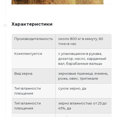
Характеристики
Производительность
около 800 кг в минуту, 60
тонн в час
Комплектуется
с упаковщиком в рукава,
дозатор, насос, карданный
вал, барабанные вальцы
Вид зерна
зерновые пшеница, ячмень,
рожь, овес, тритикале
Тип влажности
сухое зерно, да
плющения
Тип влажности
зерно влажностью от 25 до
плющения
45%, да