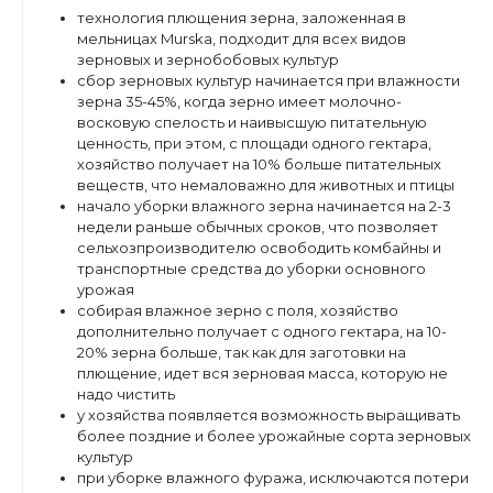
технология плющения зерна, заложенная в
мельницах Murska, подходит для всех видов
зерновых и зернобобовых культур
сбор зерновых культур начинается при влажности
зерна 35-45%, когда зерно имеет молочно-
восковую спелость и наивысшую питательную
ценность, при этом, с площади одного гектара,
хозяйство получает на 10% больше питательных
веществ, что немаловажно для животных и птицы
начало уборки влажного зерна начинается на 2-3
недели раньше обычных сроков, что позволяет
сельхозпроизводителю освободить комбайны и
транспортные средства до уборки основного
урожая
собирая влажное зерно с поля, хозяйство
дополнительно получает с одного гектара, на 10-
20% зерна больше, так как для заготовки на
плющение, идет вся зерновая масса, которую не
надо чистить
у хозяйства появляется возможность выращивать
более поздние и более урожайные сорта зерновых
культур
при уборке влажного фуража, исключаются потери