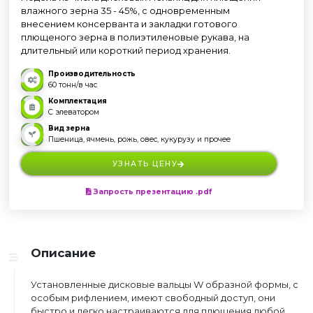
влажного зерна 35 - 45%, с одновременным
внесением консерванта и закладки готового
плющеного зерна в полиэтиленовые рукава, на
длительный или короткий период хранения.
Производительность
60 тонн/в час
Комплектация
С элеватором
Вид зерна
Пшеница, ячмень, рожь, овес, кукурузу и прочее
УЗНАТЬ ЦЕНУ
Запрость презентацию .pdf
Описание
Установленные дисковые вальцы W образной формы, с
особым рифлением, имеют свободный доступ, они
быстро и легко настраиваются для плющения любой