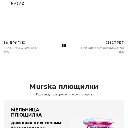
НАЗАД
ЕТЬ ДРУГУЮ
СМОТРЕТЬ
льница Murska W-Max 10 CB
Плющилка с упаковщиком Mursk
 выход
диско
Murska плющилки
Производство корма и плющение зерна
МЕЛЬНИЦА
ПЛЮЩИЛКА
дисковая с ленточным